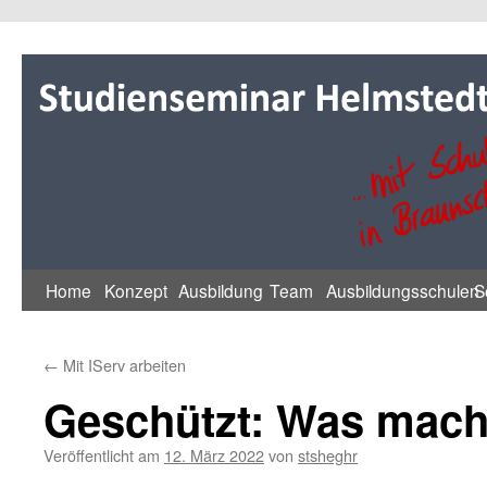
Zum
Inhalt
springen
Home
Konzept
Ausbildung
Team
Ausbildungsschulen
S
←
Mit IServ arbeiten
Geschützt: Was macht
Veröffentlicht am
12. März 2022
von
stsheghr