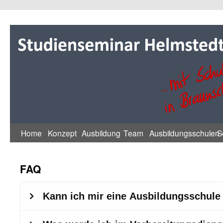
Zum
Inhalt
springen
Home
Konzept
Ausbildung
Team
Ausbildungsschulen
S
FAQ