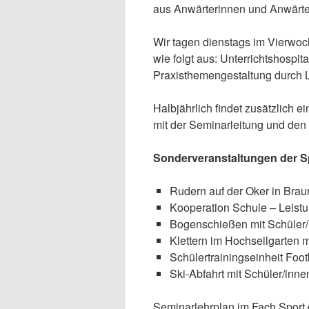
aus Anwärterinnen und Anwärter
Wir tagen dienstags im Vierwoc
wie folgt aus: Unterrichtshosp
Praxisthemengestaltung durch 
Halbjährlich findet zusätzlich e
mit der Seminarleitung und de
Sonderveranstaltungen der S
Rudern auf der Oker in Bra
Kooperation Schule – Leist
Bogenschießen mit Schüler
Klettern im Hochseilgarten m
Schülertrainingseinheit Foo
Ski-Abfahrt mit Schüler/inne
Seminarlehrplan im Fach Sport