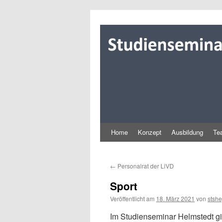
Zum
Inhalt
springen
Home
Konzept
Ausbildung
Te
←
Personalrat der LiVD
Sport
Veröffentlicht am
18. März 2021
von
stsh
Im Studienseminar Helmstedt gi