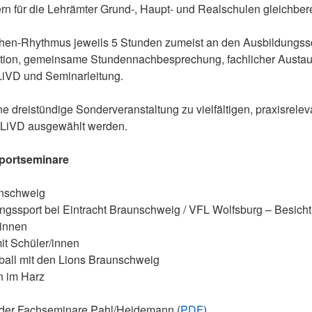
n für die Lehrämter Grund-, Haupt- und Realschulen gleichbe
hen-Rhythmus jeweils 5 Stunden zumeist an den Ausbildungssch
itation, gemeinsame Stundennachbesprechung, fachlicher Austaus
LiVD und Seminarleitung.
ine dreistündige Sonderveranstaltung zu vielfältigen, praxisrel
n LiVD ausgewählt werden.
portseminare
unschweig
ungssport bei Eintracht Braunschweig / VFL Wolfsburg – Besi
/innen
it Schüler/innen
tball mit den Lions Braunschweig
n im Harz
 der Fachseminare Pahl/Heidemann (
PDF
)