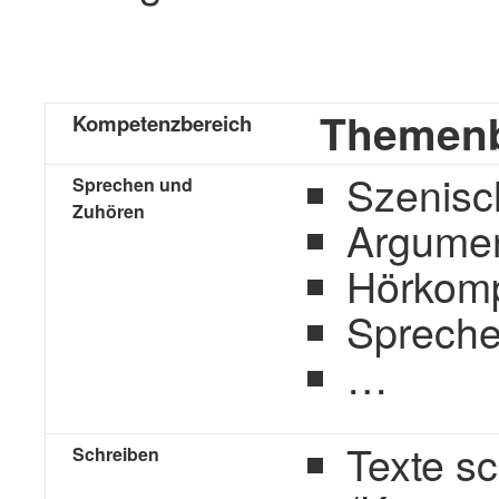
Themenb
Kompetenzbereich
Szenisc
Sprechen und
Zuhören
Argumen
Hörkomp
Spreche
…
Texte s
Schreiben