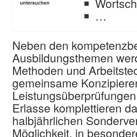
Wortsch
untersuchen
…
Neben den kompetenzb
Ausbildungsthemen werd
Methoden und Arbeitstec
gemeinsame Konzipiere
Leistungsüberprüfungen 
Erlasse komplettieren d
halbjährlichen Sonderver
Möglichkeit, in besonde