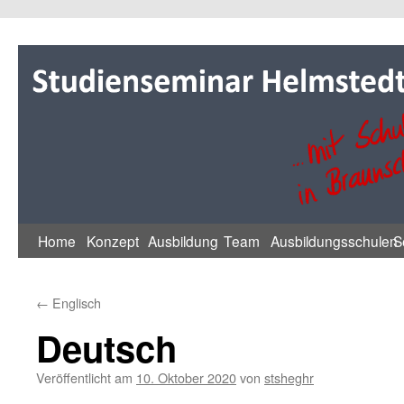
Zum
Inhalt
springen
Home
Konzept
Ausbildung
Team
Ausbildungsschulen
S
←
Englisch
Deutsch
Veröffentlicht am
10. Oktober 2020
von
stsheghr