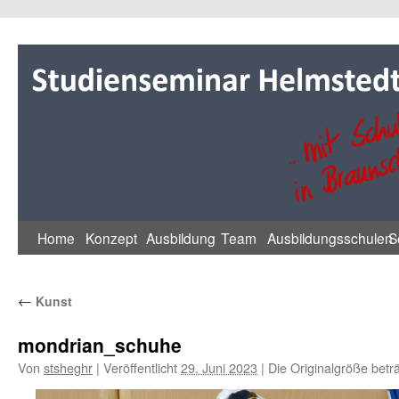
Zum
Inhalt
springen
Home
Konzept
Ausbildung
Team
Ausbildungsschulen
S
←
Kunst
mondrian_schuhe
Von
stsheghr
|
Veröffentlicht
29. Juni 2023
|
Die Originalgröße betr