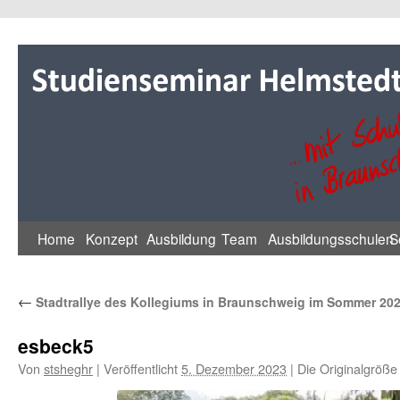
Zum
Inhalt
springen
Home
Konzept
Ausbildung
Team
Ausbildungsschulen
S
←
Stadtrallye des Kollegiums in Braunschweig im Sommer 20
esbeck5
Von
stsheghr
|
Veröffentlicht
5. Dezember 2023
|
Die Originalgröße