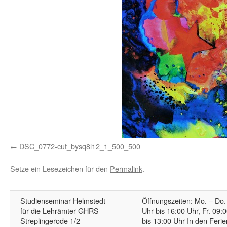
DSC_0772-cut_bysq8l12_1_500_500
Setze ein Lesezeichen für den
Permalink
.
Studienseminar Helmstedt
Öffnungszeiten: Mo. – Do.
für die Lehrämter GHRS
Uhr bis 16:00 Uhr, Fr. 09:
Streplingerode 1/2
bis 13:00 Uhr In den Ferie