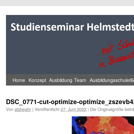
Zum
Inhalt
springen
Home
Konzept
Ausbildung
Team
Ausbildungsschulen
S
DSC_0771-cut-optimize-optimize_zszevb
Von
stsheghr
|
Veröffentlicht
27. Juni 2022
|
Die Originalgröße betr