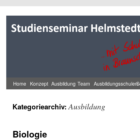
Zum
Inhalt
springen
Home
Konzept
Ausbildung
Team
Ausbildungsschulen
S
Ausbildung
Kategoriearchiv:
Biologie