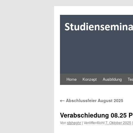
Zum
Inhalt
springen
Home
Konzept
Ausbildung
Te
←
Abschlussfeier August 2025
Verabschiedung 08.25 
Von
stsheghr
|
Veröffentlicht
7. Oktober 2025
|