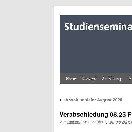
Zum
Inhalt
springen
Home
Konzept
Ausbildung
Te
←
Abschlussfeier August 2025
Verabschiedung 08.25 
Von
stsheghr
|
Veröffentlicht
7. Oktober 2025
|